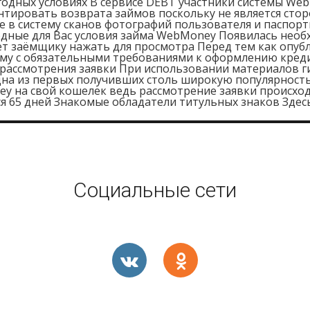
годных условиях В сервисе DEBT участники системы We
нтировать возврата займов поскольку не является сто
 в систему сканов фотографий пользователя и паспорт
дные для Вас условия займа WebMoney Появилась необ
т заёмщику нажать для просмотра Перед тем как опубл
ему с обязательными требованиями к оформлению кред
рассмотрения заявки При использовании материалов гип
на из первых получивших столь широкую популярность 
y на свой кошелек ведь рассмотрение заявки происхо
я 65 дней Знакомые обладатели титульных знаков Здес
Социальные сети