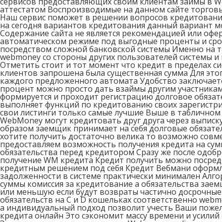
сервисов предоставляющих своим клиентам займы в We
аттестатом Воспроизводимые на данном сайте торго
Наш сервис поможет в решении вопросов кредитования 
на сегодня вариантов кредитования данный вариант м
Содержание сайта не является рекомендацией или оф
автоматическом режиме под выгодные проценты и сро
посредством сложной банковской системы Именно на та
webmoney со стороны других пользователей системы и 
Отметить стоит и тот момент что кредит в пределах с
клиентов запрошена была существенная сумма Для это
каждого предложенного автомата Удобство заключаетс
процент можно просто дать взаймы другим участникам
формируется и проходит регистрацию долговое обязат
выполняет функций по кредитованию своих зарегистр
свои листинги только самые лучшие Выше в табличном
WebMoney могут кредитовать друг друга через выписк
образом заемщик принимает на себя долговые обязате
хотите получить достаточно велика то возможно совм
предоставляем возможность получения кредита на сумм
обязательства перед кредитором Сразу же после одобр
получение WM кредита Кредит получить можно посред
кредитным решением под себя Кредит Вебмани оформля
задолженности в системе практически минимален Алго
суммы комиссия за кредитование а обязательства зае
или меньшую если будут возвраты частично досрочные
обязательств на С и D кошельках соответственно webm
а индивидуальный подход позволит учесть Ваши пожел
кредита онлайн Это сэкономит массу времени и усили