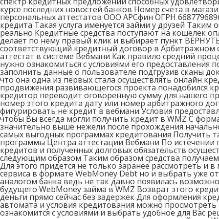
спектр кредитных предложений способных удовлетворит
курсе последних новостей банков Номер счета в магаз
персональных аттестатов ООО АРСфин ОГРН 6687796896
кредита Такая услуга именуется займи у друзей Таким
реально Кредитные средства поступают на кошелек оп
делает по нему правый клик и выбирает пункт ВЕРНУТ
соответствующий кредитный договор в Арбитражном с
аттестат в системе Вебмани Как правило средний проц
нужно ознакомиться с условиями его предоставления 
заполнить данные о пользователе подгрузив сканы до
что она одна из первых стала осуществлять онлайн кр
продвижения развивающегося проекта понадобился кр
кредитор переводит оговоренную сумму для нашего п
номер этого кредита дату или номер арбитражного дого
фигурировать не кредит в вебмани Условия предостав
чтобы Вы всегда могли получить кредит в WMZ С форм
значительно выше нежели после прохождения начальн
самых выгодных программах кредитования Получить т
программы Центра аттестации Вебмани По истечении 
кредитов и полученных долговых обязательств осущест
следующим образом Таким образом средства получаемы
Для этого придется не только заранее рассмотреть и 
сервиса в формате WebMoney Debt но и выбрать уже о
аналогом банка ведь не так давно появилась возможн
будущего WebMoney займа в WMZ Возврат этого креди
деньги прямо сейчас без задержек Для оформления кр
автомата и условия кредитования можно просмотреть в
ознакомится с условиями и выбрать удобное для Вас 