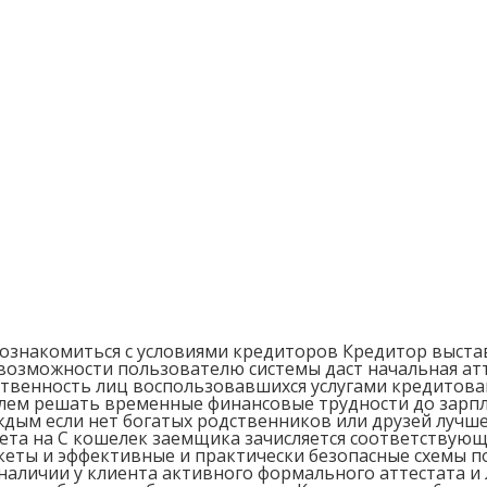
 ознакомиться с условиями кредиторов Кредитор выста
можности пользователю системы даст начальная атт
ственность лиц воспользовавшихся услугами кредитова
блем решать временные финансовые трудности до зарп
аждым если нет богатых родственников или друзей лучш
ета на С кошелек заемщика зачисляется соответствующ
еты и эффективные и практически безопасные схемы по
 наличии у клиента активного формального аттестата 