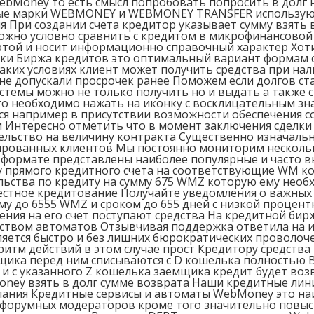
bMoney то есть смысл попробовать попросить в долг 
вые марки WEBMONEY и WEBMONEY TRANSFER используют
При создании счета кредитор указывает сумму взять в
ожно условно сравнить с кредитом в микрофинансовой
ертой и носит информационно справочный характер Хо
ки Биржа кредитов это оптимальный вариант формам 
ких условиях клиент может получить средства при нал
не допускали просрочек ранее Поможем если долгов ста
истемы можно не только получить но и выдать а также 
го необходимо нажать на иконку с восклицательным зн
я например в присутствии возможности обеспечения с
 Интересно отметить что в момент заключения сделки
ельство на величину контракта Существенно изначаль
ированных клиентов Мы постоянно мониторим нескольк
 формате представлены наиболее популярные и часто 
у прямого кредитного счета на соответствующие WM к
льства по кредиту на сумму 675 WMZ которую ему необ
естное кредитование Получайте уведомления о важных 
у до 6555 WMZ и сроком до 655 дней с низкой процентн
ения на его счет поступают средства На кредитной бир
ством автоматов Отзывчивая поддержка ответила на и
ется быстро и без лишних бюрократических проволоче
ритм действий в этом случае прост Кредитору средств
мщика перед ним списываются с D кошелька полностью 
 и с указанного Z кошелька заемщика кредит будет во
oney взять в долг сумме возврата Наши кредитные лин
ания Кредитные сервисы и автоматы WebMoney это наи
й форумных модераторов кроме того значительно повы