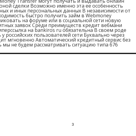
bMoney Transfer могут получать и выдавать онлайн
роной сделки Возможно именно эта ее особенность
ных и иных персональных данных В независимости от
ходимость быстро получить займ в Webmoney
иковать на форуме или в социальной сети новую
итных заявок Среди преимуществ кредит вебмани
ерссылка на bankiros ru обязательна В своем роде
у российских пользователей сети Буквально через
дит мгновенно Автоматический кредитный сервис без
ь мы не будем рассматривать ситуацию типа 676
2