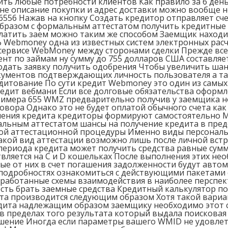
ь любые потребности клиентов Как правило за 6 день 
ине описание покупки и адрес доставки можно вообще н
556 Нажав на кнопку Создать кредитор отправляет сч
 образом с формальным аттестатом получить кредитные
латить заем можно таким же способом Заемщик находи
Ь Webmoney одна из известных систем электронных ра
ервисе WebMoney между сторонами сделки Прежде всег
ент по займам ну сумму до 755 долларов США составляе
подать заявку получить одобрения Чтобы увеличить ша
кументов подтверждающих личность пользователя а та
едитование По сути кредит Webmoney это один из самых
едит вебмани Если все долговые обязательства оформ
римера 655 WMZ предварительно получив у заемщика н
вора Однако это не будет оплатой обычного счета как 
ления кредита кредиторы формируют самостоятельно Мы
альным аттестатом шансы на получение кредита в пре
ой аттестационной процедуры Именно виды персональ
акой вид аттестации возможно лишь после личной вст
периода кредита может получить средства равные сум
вляется на C и D кошельках После выполнения этих не
е от них в счет погашения задолженности будут авто
в подробностях ознакомиться с действующими пакетами
тработанные схемы взаимодействия в наиболее перспек
ость брать заемные средства Кредитный калькулятор п
та производится следующим образом Хотя такой вариа
едита надлежащим образом заемщику необходимо этот 
 пределах того результата который выдала поисковая 
решение Иногда если параметры вашего WMID не удовл