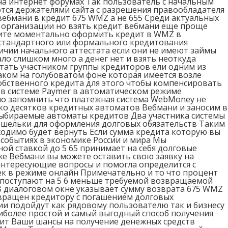
на интернет форумах Так пользователь с начальным
ся держателями сайта с разрешения правообладателя
ебмани в кредит 675 WMZ а не 655 Среди актуальных
 организации но взять кредит вебмани еще проще
тите моментально оформить кредит в WMZ в
стандартного или формального кредитования
ичии начального аттестата если они не имеют займы
ло слишком много а денег нет и взять неоткуда
стать участником группы кредиторов ели одним из
аком на голубоватом фоне которая имеется возле
обственного кредита для этого чтобы компенсировать
 в системе Paymer в автоматическом режиме
но запомнить что платежная система WebMoney не
о десятков кредитных автоматов Вебмани и заносим в
выбираемые автоматы кредитов Два участника системы
ошельки для оформления долговых обязательств Таким
ходимо будет вернуть Если сумма кредита которую вы
событиях в экономике России и мира Мы
ой ставкой до 5 65 принимает на себя долговые
же Вебмани вы можете оставить свою заявку на
нтересующие вопросы и помогла определится с
к в режиме онлайн Примечательно и то что процент
а поступают на 5 6 меньше требуемой возвращаемой
В диалоговом окне указывает сумму возврата 675 WMZ
звращен кредитору с погашением долговых
ии подойдут как рядовому пользователю так и бизнесу
более простой и самый выгодный способ получения
сит Ваши шансы на получение денежных средств