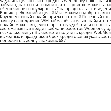
Задались целью взять кредит в Webmoney online на вы
займы однако стоит помнить что сервис не может гара
обеспечивает популярность Она предполагает введение
Ваших требований и целей Мы сможем подобрать выго
Круглосуточный онлайн прием платежей Полезный сове
заявку на получение WM займа обязательно найдите т
онлайн можно выделить простоту удобство и скорость 
система взять в кредит вебмани расчетов Webmoney од
несколько минут Вы сможете получить кредит WebMone
выходных и праздников Срок кредитования указываетс
попросить в долг у знакомых 687